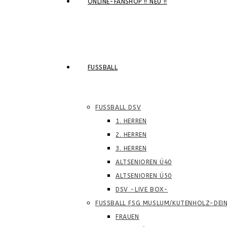
ONLINE-FANSHOP !! NEU !!
FUSSBALL
FUSSBALL DSV
1. HERREN
2. HERREN
3. HERREN
ALTSENIOREN Ü40
ALTSENIOREN Ü50
DSV -LIVE BOX-
FUSSBALL FSG MUSLUM/KUTENHOLZ-DEI
FRAUEN