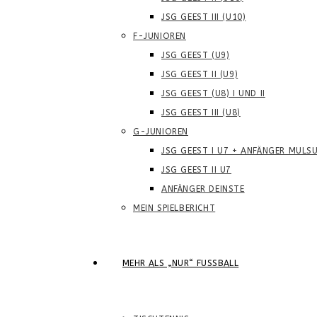
JSG GEEST III (U10)
F-JUNIOREN
JSG GEEST (U9)
JSG GEEST II (U9)
JSG GEEST (U8) I UND II
JSG GEEST III (U8)
G-JUNIOREN
JSG GEEST I U7 + ANFÄNGER MULS
JSG GEEST II U7
ANFÄNGER DEINSTE
MEIN SPIELBERICHT
MEHR ALS „NUR“ FUSSBALL