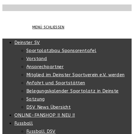
Zum
Inhalt
springen
MENÜ
SCHLIESSEN
Deinster SV
Sportplatzbau Sponsorentafel
Vorstand
Ansprechpartner
Mitglied im Deinster Sportverein e.V. werden
Anfahrt und Sportstätten
Belegungskalender Sportplatz in Deinste
Satzung
DSV News Übersicht
ONLINE-FANSHOP !! NEU !!
Fussball
Fussball DSV