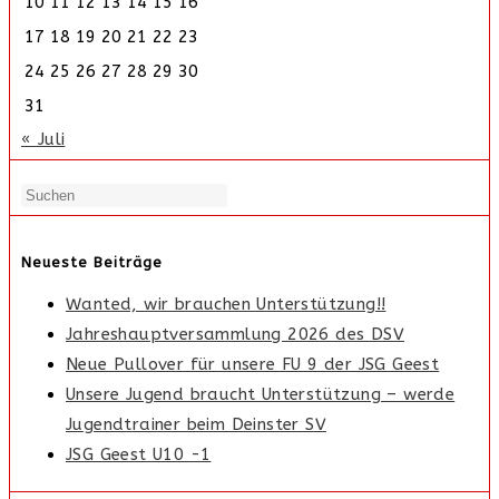
10
11
12
13
14
15
16
17
18
19
20
21
22
23
24
25
26
27
28
29
30
31
« Juli
Neueste Beiträge
Wanted, wir brauchen Unterstützung!!
Jahreshauptversammlung 2026 des DSV
Neue Pullover für unsere FU 9 der JSG Geest
Unsere Jugend braucht Unterstützung – werde
Jugendtrainer beim Deinster SV
JSG Geest U10 -1