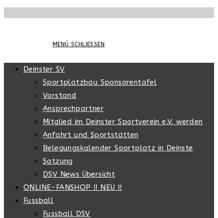
Zum
Inhalt
springen
MENÜ
SCHLIESSEN
Deinster SV
Sportplatzbau Sponsorentafel
Vorstand
Ansprechpartner
Mitglied im Deinster Sportverein e.V. werden
Anfahrt und Sportstätten
Belegungskalender Sportplatz in Deinste
Satzung
DSV News Übersicht
ONLINE-FANSHOP !! NEU !!
Fussball
Fussball DSV