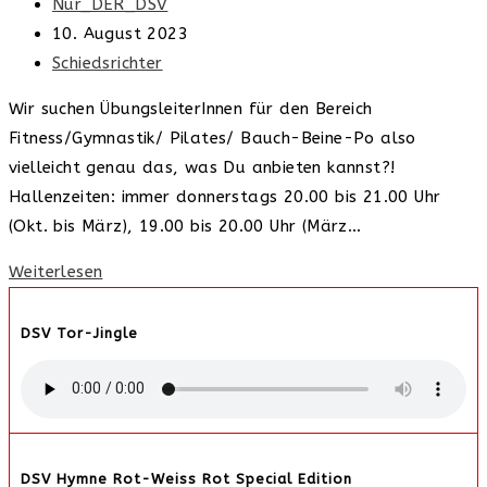
Beitrags-
Nur_DER_DSV
Autor:
Beitrag
10. August 2023
veröffentlicht:
Beitrags-
Schiedsrichter
Kategorie:
Wir suchen ÜbungsleiterInnen für den Bereich
Fitness/Gymnastik/ Pilates/ Bauch-Beine-Po also
vielleicht genau das, was Du anbieten kannst?!
Hallenzeiten: immer donnerstags 20.00 bis 21.00 Uhr
(Okt. bis März), 19.00 bis 20.00 Uhr (März…
Neue
Weiterlesen
Übungsleiter
gesucht!
DSV Tor-Jingle
DSV Hymne Rot-Weiss Rot Special Edition