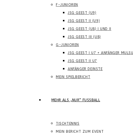
F-JUNIOREN
JSG GEEST (U9)
JSG GEEST II (U9)
JSG GEEST (U8) I UND II
JSG GEEST III (U8)
G-JUNIOREN
JSG GEEST I U7 + ANFÄNGER MULS
JSG GEEST II U7
ANFÄNGER DEINSTE
MEIN SPIELBERICHT
MEHR ALS „NUR“ FUSSBALL
TISCHTENNIS
MEIN BERICHT ZUM EVENT