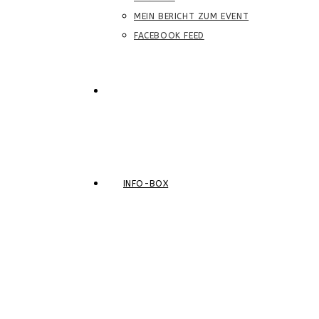
MEIN BERICHT ZUM EVENT
FACEBOOK FEED
WEBSITE-
SUCHE
INFO-BOX
UMSCHALTEN