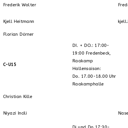
Frederik Wolter
Fred
Kjell Heitmann
kjel
Florian Dörner
DI. + DO.: 17:00-
19:00 Fredenbeck,
Raakamp
C-U15
Hallensaison:
Do. 17.00-18.00 Uhr
Raakamphalle
Christian Kille
Niyazi Incili
Nas
Di und Do 17:30-