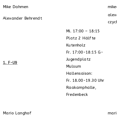
Mike Dahmen
mik
alex
Alexander Behrendt
czyc
Mi. 17:00 – 18:15
Platz 2 Hälfte
Kutenholz
Fr. 17:00-18:15 G-
Jugendplatz
1. F-U9
Mulsum
Hallensaison:
Fr. 18.00-19.30 Uhr
Raakamphalle,
Fredenbeck
Mario Langhof
mar