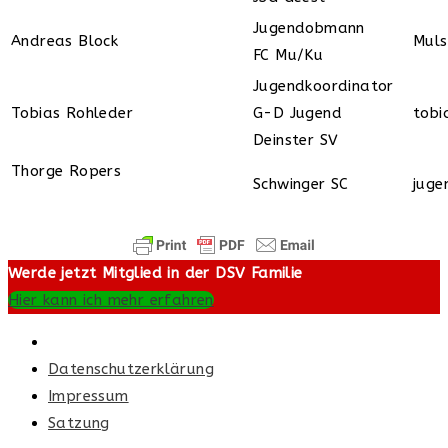
Jugendobmann
Andreas Block
Mul
FC Mu/Ku
Jugendkoordinator
Tobias Rohleder
G-D Jugend
tobi
Deinster SV
Thorge Ropers
Schwinger SC
juge
Werde jetzt Mitglied in der DSV Familie
Hier kann ich mehr erfahren
Datenschutzerklärung
Impressum
Satzung