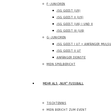
F-JUNIOREN
JSG GEEST (U9)
JSG GEEST II (U9)
JSG GEEST (U8) I UND II
JSG GEEST III (U8)
G-JUNIOREN
JSG GEEST I U7 + ANFÄNGER MULS
JSG GEEST II U7
ANFÄNGER DEINSTE
MEIN SPIELBERICHT
MEHR ALS „NUR“ FUSSBALL
TISCHTENNIS
MEIN BERICHT ZUM EVENT