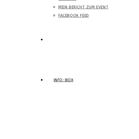
MEIN BERICHT ZUM EVENT
FACEBOOK FEED
WEBSITE-
SUCHE
INFO-BOX
UMSCHALTEN