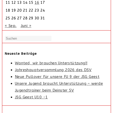
11
12
13
14
15
16
17
18
19
20
21
22
23
24
25
26
27
28
29
30
31
« Sep.
Juni »
Neueste Beiträge
Wanted, wir brauchen Unterstützung!!
Jahreshauptversammlung 2026 des DSV
Neue Pullover für unsere FU 9 der JSG Geest
Unsere Jugend braucht Unterstützung – werde
Jugendtrainer beim Deinster SV
JSG Geest U10 -1