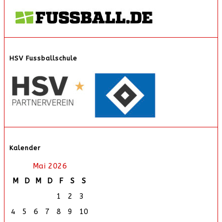
HSV Fussballschule
Kalender
Mai 2026
M
D
M
D
F
S
S
1
2
3
4
5
6
7
8
9
10