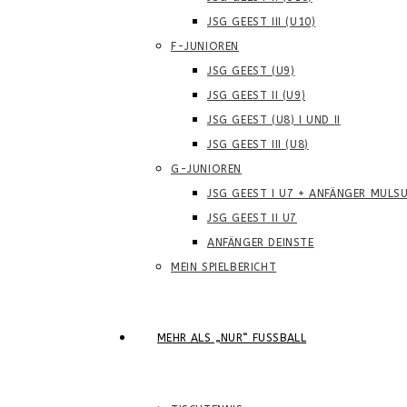
JSG GEEST III (U10)
F-JUNIOREN
JSG GEEST (U9)
JSG GEEST II (U9)
JSG GEEST (U8) I UND II
JSG GEEST III (U8)
G-JUNIOREN
JSG GEEST I U7 + ANFÄNGER MULS
JSG GEEST II U7
ANFÄNGER DEINSTE
MEIN SPIELBERICHT
MEHR ALS „NUR“ FUSSBALL