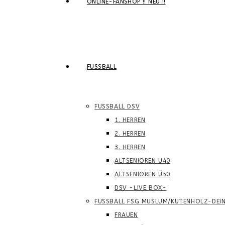
ONLINE-FANSHOP !! NEU !!
FUSSBALL
FUSSBALL DSV
1. HERREN
2. HERREN
3. HERREN
ALTSENIOREN Ü40
ALTSENIOREN Ü50
DSV -LIVE BOX-
FUSSBALL FSG MUSLUM/KUTENHOLZ-DEI
FRAUEN